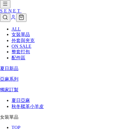
SENET
ALL
女裝單品
外套與夾克
ON SALE
整套打包
配件區
夏日新品
亞麻系列
獨家訂製
夏日亞麻
秋冬鞣革小羊皮
女裝單品
TOP