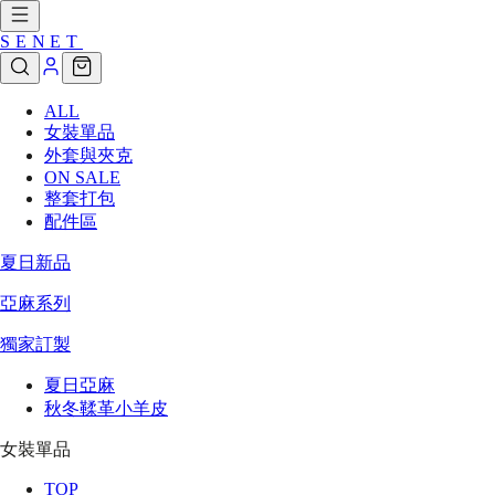
SENET
ALL
女裝單品
外套與夾克
ON SALE
整套打包
配件區
夏日新品
亞麻系列
獨家訂製
夏日亞麻
秋冬鞣革小羊皮
女裝單品
TOP