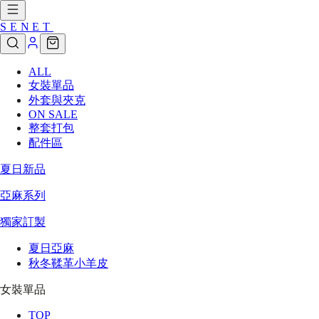
SENET
ALL
女裝單品
外套與夾克
ON SALE
整套打包
配件區
夏日新品
亞麻系列
獨家訂製
夏日亞麻
秋冬鞣革小羊皮
女裝單品
TOP