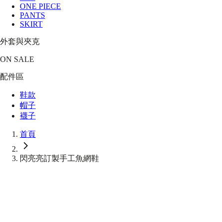
ONE PIECE
PANTS
SKIRT
外套與夾克
ON SALE
配件區
鞋款
帽子
襪子
首頁
閃亮亮訂製手工魚網鞋