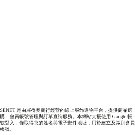
數量
加入購物車
立即購買
加入收藏
DESCRIPTION
Made in Korea 韓版建議大半號穿起來比較舒服喔 香檳金/酒紅色
的繫帶是配霧面麂皮感 ＊手工接單訂製交期約7-10天，無提供
退換貨服務
SIZE
商品介紹
鞋款細節影片
SENET 是由羅得奧商行經營的線上服飾選物平台，提供商品選
購、會員帳號管理與訂單查詢服務。本網站支援使用 Google 帳
號登入，僅取得您的姓名與電子郵件地址，用於建立及識別會員
帳號。